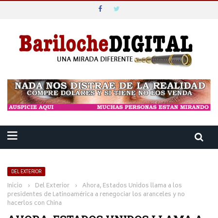
DEL EXTERIOR
Inicio
›
Del Exterior
›
Ahora, Estados Unidos llama a los
presidentes de Latinoamérica a renegociar los aranceles y no
hacerlos con China