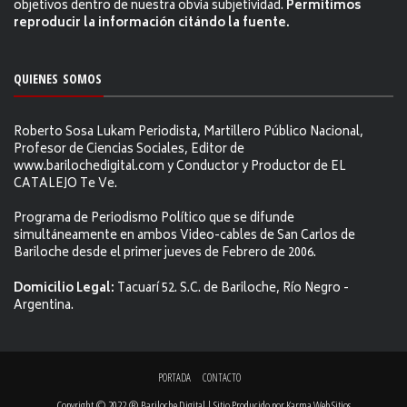
objetivos dentro de nuestra obvia subjetividad.
Permitimos
reproducir la información citándo la fuente.
QUIENES SOMOS
Roberto Sosa Lukam Periodista, Martillero Público Nacional,
Profesor de Ciencias Sociales, Editor de
www.barilochedigital.com y Conductor y Productor de EL
CATALEJO Te Ve.
Programa de Periodismo Político que se difunde
simultáneamente en ambos Video-cables de San Carlos de
Bariloche desde el primer jueves de Febrero de 2006.
Domicilio Legal:
Tacuarí 52. S.C. de Bariloche, Río Negro -
Argentina.
PORTADA
CONTACTO
Copyright © 2022 ® Bariloche Digital | Sitio Producido por
Karma Web Sitios