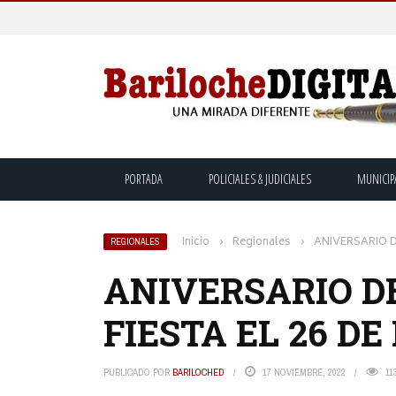
PORTADA
POLICIALES & JUDICIALES
MUNICIP
Inicio
›
Regionales
›
ANIVERSARIO D
REGIONALES
ANIVERSARIO DE
FIESTA EL 26 D
PUBLICADO POR
BARILOCHED
17 NOVIEMBRE, 2022
11