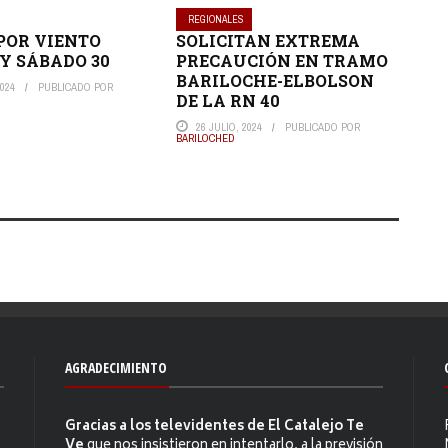
REGIONALES
POR VIENTO
SOLICITAN EXTREMA
Y SÁBADO 30
PRECAUCIÓN EN TRAMO
BARILOCHE-ELBOLSON
024
PUBLICADO POR
DE LA RN 40
26 JULIO, 2024
PUBLICADO POR
BARILOCHED
AGRADECIMIENTO
Gracias a los televidentes de El Catalejo Te
Ve
que nos insistieron en intentarlo, a la previsión