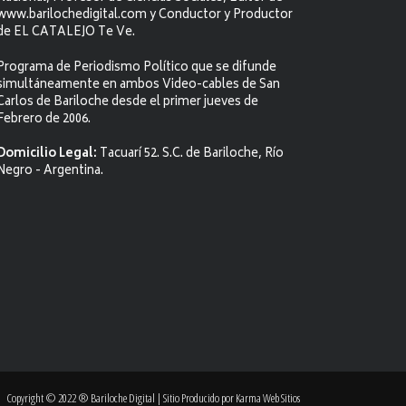
www.barilochedigital.com y Conductor y Productor
de EL CATALEJO Te Ve.
Programa de Periodismo Político que se difunde
simultáneamente en ambos Video-cables de San
Carlos de Bariloche desde el primer jueves de
Febrero de 2006.
Domicilio Legal:
Tacuarí 52. S.C. de Bariloche, Río
Negro - Argentina.
Copyright © 2022 ® Bariloche Digital | Sitio Producido por
Karma Web Sitios