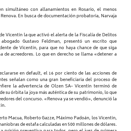
en simultáneo con allanamientos en Rosario, el menos
de Renova. En busca de documentación probatoria, Narvaja
Vicentin la que activó el alerta de la Fiscalía de Delitos
 abogado Gustavo Feldman, presentó un escrito que
dente de Vicentin, para que no haya chance de que siga
a de acreedores. Lo que en derecho se llama «detener a
clararse en default, el 16 por ciento de las acciones de
antes señalan como una gran beneficiaria del proceso de
nfiere la advertencia de Olzen SA– Vicentin terminó de
ó de su órbita la joya más auténtica de su patrimonio, lo que
reedores del concurso. «Renova ya se vendió», denunció la
in.
lberto Macua, Roberto Gazze, Máximo Padoán, los Vicentin,
aniobras de estafa calculadas en 500 millones de dólares.