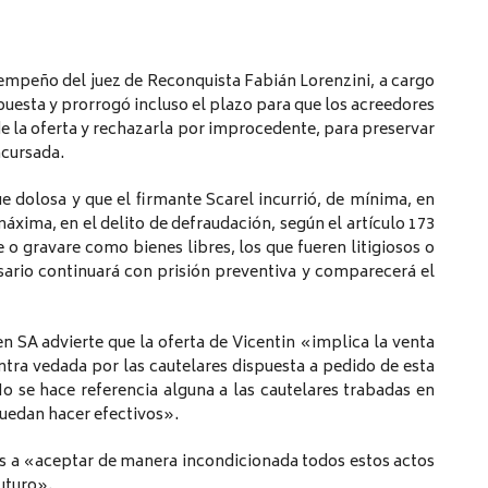
sempeño del juez de Reconquista Fabián Lorenzini, a cargo
puesta y prorrogó incluso el plazo para que los acreedores
de la oferta y rechazarla por improcedente, para preservar
ncursada.
e dolosa y que el firmante Scarel incurrió, de mínima, en
áxima, en el delito de defraudación, según el artículo 173
o gravare como bienes libres, los que fueren litigiosos o
ario continuará con prisión preventiva y comparecerá el
en SA advierte que la oferta de Vicentin «implica la venta
ntra vedada por las cautelares dispuesta a pedido de esta
 No se hace referencia alguna a las cautelares trabadas en
puedan hacer efectivos».
es a «aceptar de manera incondicionada todos estos actos
uturo».