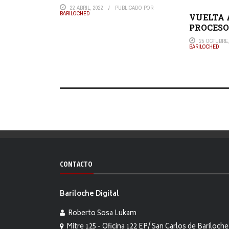
22 ABRIL, 2022
PUBLICADO POR
BARILOCHED
VUELTA 
PROCESO
25 OCTUBRE,
BARILOCHED
CONTACTO
Bariloche Digital
Roberto Sosa Lukam
Mitre 125 - Oficina 122 EP/ San Carlos de Bariloche