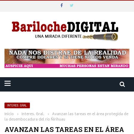
INTERES. GRAL.
Inicio
›
Interes. Gral.
›
Avanzan las tareas en el área protegida de
la desembocadura del río Ñirihuau
AVANZAN LAS TAREAS EN EL ÁREA