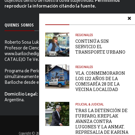
objetivos dentro de nuestra obvia subjetividad.
Permitimos
reproducir la información citándo la fuente.
QUIENES SOMOS
REGIONALES
CONTINÚA SIN
Roberto Sosa Lukam Periodista, Martillero Público Nacional,
SERVICIO EL
Profesor de Ciencias Sociales, Editor de
TRANSPORTE URBANO
www.barilochedigital.com y Conductor y Productor de EL
CATALEJO Te Ve.
REGIONALES
Programa de Periodismo Político que se difunde
VLA. CONMEMORARON
simultáneamente en ambos Video-cables de San Carlos de
LOS 122 AÑOS DE LA
Bariloche desde el primer jueves de Febrero de 2006.
COMISARÍA 28 DE LA
VECINA LOCALIDAD
Domicilio Legal:
Tacuarí 52. S.C. de Bariloche, Río Negro -
Argentina.
POLICIAL & JUDICIAL
TRAS LA DETENCIÓN DE
FURFARO, KREPLAK
AVANZA CONTRA
PORTADA
CONTACTO
LUGONES Y LA ANMAT.
REPRESALIA DE KARINA
Copyright © 2022 ® Bariloche Digital | Sitio Producido por
Karma Web Sitios