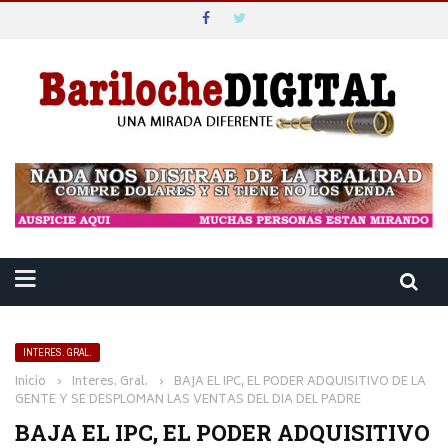
INTERES. GRAL.
Inicio
›
Interes. Gral.
›
BAJA EL IPC, EL PODER ADQUISITIVO DE LA
GENTE Y SE DESPLOMAN LAS VENTAS DEL DIA DEL PADRE
BAJA EL IPC, EL PODER ADQUISITIVO