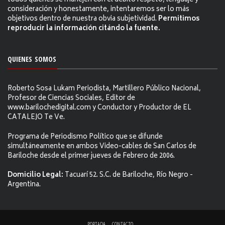
todos quienes se manejen con el debito respeto, lenguaje y
consideración y honestamente, intentaremos ser lo más
objetivos dentro de nuestra obvia subjetividad.
Permitimos
reproducir la información citándo la fuente.
QUIENES SOMOS
Roberto Sosa Lukam Periodista, Martillero Público Nacional,
Profesor de Ciencias Sociales, Editor de
www.barilochedigital.com y Conductor y Productor de EL
CATALEJO Te Ve.
Programa de Periodismo Político que se difunde
simultáneamente en ambos Video-cables de San Carlos de
Bariloche desde el primer jueves de Febrero de 2006.
Domicilio Legal:
Tacuarí 52. S.C. de Bariloche, Río Negro -
Argentina.
PORTADA
CONTACTO