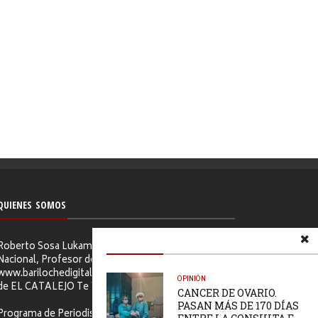
QUIENES SOMOS
Roberto Sosa Lukam Periodista, Martillero Público
Nacional, Profesor de Ciencias Sociales, Editor de
www.barilochedigital.com y Conductor y Productor
OPINIÓN
de EL CATALEJO Te Ve.
CANCER DE OVARIO.
PASAN MÁS DE 170 DÍAS
Programa de Periodismo Político que se difunde