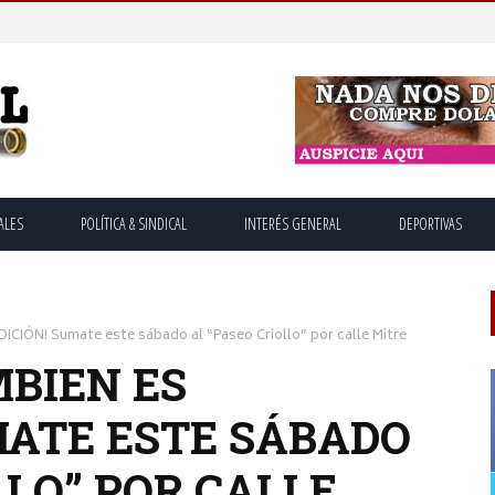
ALES
POLÍTICA & SINDICAL
INTERÉS GENERAL
DEPORTIVAS
IÓN! Sumate este sábado al “Paseo Criollo” por calle Mitre
MBIEN ES
MATE ESTE SÁBADO
LLO” POR CALLE