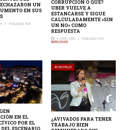
CORRUPCIÓN O QUÉ?
RECHAZARON UN
UBER VUELVE A
 AUMENTO EN SUS
ESTANCARSE Y SIGUE
S
CALCULADAMENTE «SIN
24
PUBLICADO POR
UN NO» COMO
RESPUESTA
9 JUNIO, 2025
PUBLICADO POR
BARILOCHED
MUNICIPALES
NGEN
CIÓN EN EL
¿AVIVADOS PARA TENER
CÍVICO POR EL
TRABAJO BIEN
DEL ESCENARIO