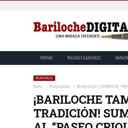
PORTADA
POLICIALES & JUDICIALES
MUNICIP
MUNICIPALES
Inicio
›
Municipales
›
¡BARILOCHE TAMBIEN ES TRADIC
¡BARILOCHE TA
TRADICIÓN! SU
AL “PASEO CRIO