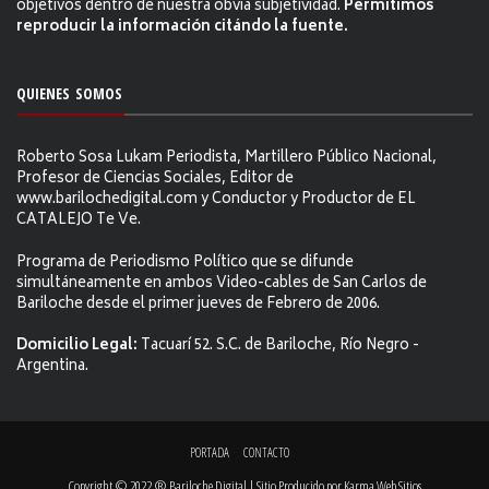
objetivos dentro de nuestra obvia subjetividad.
Permitimos
reproducir la información citándo la fuente.
QUIENES SOMOS
Roberto Sosa Lukam Periodista, Martillero Público Nacional,
Profesor de Ciencias Sociales, Editor de
www.barilochedigital.com y Conductor y Productor de EL
CATALEJO Te Ve.
Programa de Periodismo Político que se difunde
simultáneamente en ambos Video-cables de San Carlos de
Bariloche desde el primer jueves de Febrero de 2006.
Domicilio Legal:
Tacuarí 52. S.C. de Bariloche, Río Negro -
Argentina.
PORTADA
CONTACTO
Copyright © 2022 ® Bariloche Digital | Sitio Producido por
Karma Web Sitios