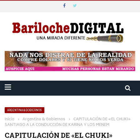
ARGENTINA & GOBIERNOS
Inicio
›
Argentina & Gobiernos
›
CAPITULACIÓN DE «EL CHUKI»
SANTIAGO A LA CONDUCCIÓN DE KARINA Y LOS MENEM
CAPITULACIÓN DE «EL CHUKI»