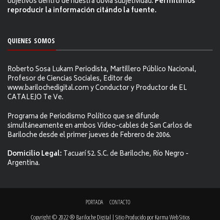
objetivos dentro de nuestra obvia subjetividad.
Permitimos
reproducir la información citándo la fuente.
QUIENES SOMOS
Roberto Sosa Lukam Periodista, Martillero Público Nacional,
Profesor de Ciencias Sociales, Editor de
www.barilochedigital.com y Conductor y Productor de EL
CATALEJO Te Ve.
Programa de Periodismo Político que se difunde
simultáneamente en ambos Video-cables de San Carlos de
Bariloche desde el primer jueves de Febrero de 2006.
Domicilio Legal:
Tacuarí 52. S.C. de Bariloche, Río Negro -
Argentina.
PORTADA
CONTACTO
Copyright © 2022 ® Bariloche Digital | Sitio Producido por
Karma Web Sitios