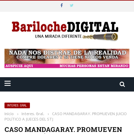
INTERES. GRAL.
Inicio
›
Interes. Gral.
›
CASO MANDAGARAY. PROMUEVEN JUICIO
POLÍTICO A JUECES DEL STJ
CASO MANDAGARAY. PROMUEVEN