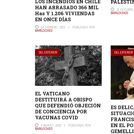
LOS INCENDIOS EN CHILE
PALESTI
HAN ARRASADO 366 MIL
11 OCTUBRE,
Has Y 1.206 VIVIENDAS
BARILOCHED
EN ONCE DÍAS
10 FEBRERO, 2023
PUBLICADO POR
BARILOCHED
DEL EXTERIOR
DEL EXTERIOR
EL VATICANO
DESTITUIRÁ A OBISPO
QUE DEFENDIÓ OBJECIÓN
ES DELI
DE CONCIENCIA POR
SITUACI
VACUNAS COVID
FRANCIS
EN EL P
9 MARZO, 2022
PUBLICADO POR
BARILOCHED
GEMELL