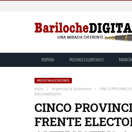
PORTADA
POLICIALES & JUDICIALES
MUNICIP
ARGENTINA & GOBIERNOS
Inicio
›
Argentina & Gobiernos
›
CINCO PROVINCIA
KIRCHNERISMO
CINCO PROVINC
FRENTE ELECTO