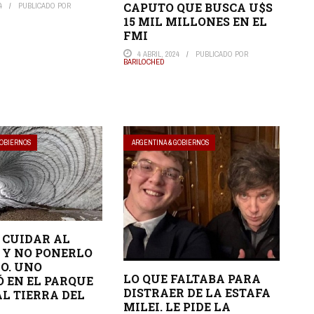
CAPUTO QUE BUSCA U$S
4
PUBLICADO POR
15 MIL MILLONES EN EL
FMI
4 ABRIL, 2024
PUBLICADO POR
BARILOCHED
GOBIERNOS
ARGENTINA & GOBIERNOS
 CUIDAR AL
 Y NO PONERLO
GO. UNO
LO QUE FALTABA PARA
Ó EN EL PARQUE
DISTRAER DE LA ESTAFA
L TIERRA DEL
MILEI. LE PIDE LA