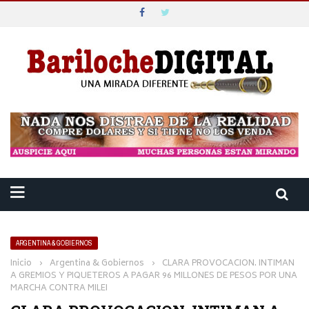
ARGENTINA & GOBIERNOS
Inicio
›
Argentina & Gobiernos
›
CLARA PROVOCACION. INTIMAN
A GREMIOS Y PIQUETEROS A PAGAR 96 MILLONES DE PESOS POR UNA
MARCHA CONTRA MILEI