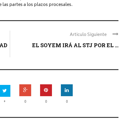
e las partes a los plazos procesales.
Articulo Siguiente
DAD
EL SOYEM IRÁ AL STJ POR EL ...
+
0
0
0