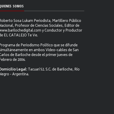
QUIENES SOMOS
Roberto Sosa Lukam Periodista, Martillero Público
Nacional, Profesor de Ciencias Sociales, Editor de
www.barilochedigital.com y Conductor y Productor
de EL CATALEJO Te Ve.
Programa de Periodismo Político que se difunde
simultáneamente en ambos Video-cables de San
Carlos de Bariloche desde el primer jueves de
Febrero de 2006.
Domicilio Legal:
Tacuarí 52. S.C. de Bariloche, Río
Negro - Argentina.