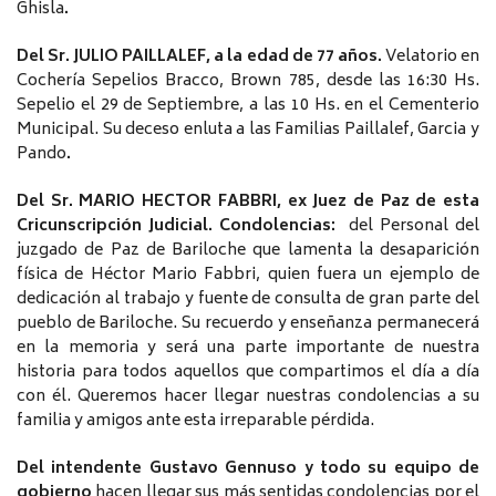
Ghisla
.
Del Sr. JULIO PAILLALEF, a la edad de 77 años.
Velatorio en
Cochería Sepelios Bracco, Brown 785, desde las 16:30 Hs.
Sepelio el 29 de Septiembre, a las 10 Hs. en el Cementerio
Municipal. Su deceso enluta a las Familias Paillalef, Garcia y
Pando
.
Del Sr. MARIO HECTOR FABBRI, ex Juez de Paz de esta
Cricunscripción Judicial. Condolencias:
del Personal del
juzgado de Paz de Bariloche que lamenta la desaparición
física de Héctor Mario Fabbri, quien fuera un ejemplo de
dedicación al trabajo y fuente de consulta de gran parte del
pueblo de Bariloche. Su recuerdo y enseñanza permanecerá
en la memoria y será una parte importante de nuestra
historia para todos aquellos que compartimos el día a día
con él. Queremos hacer llegar nuestras condolencias a su
familia y amigos ante esta irreparable pérdida.
Del intendente Gustavo Gennuso y todo su equipo de
gobierno
hacen llegar sus más sentidas condolencias por el