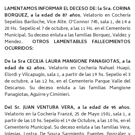
LAMENTAMOS INFORMAR EL DECESO DE: la Sra. CORINA
BORQUEZ, a la edad de 87 años.
Velatorio en Cochería
Sepelios Bariloche, Vice Alte. O’Connor 745, sala 1, de 14 a
20 Hs. Sepelio el 7 de octubre, a las 11 Hs. en el Cementerio
Municipal. Su deceso enluta a las familias Borquez, Valdez y
Mendez.
OTROS LAMENTABLES FALLECIMIENTOS
OCURRIDOS:
De la Sra CECILIA LAURA MANGIONE PANAGIOTAS, a la
edad de 62 años.
Velatorio en Cochería Nahuel Huapi,
Elordi y Vilcapugio, sala 1, a partir de las 19 hs. Sepelio el 3
de octubre, a las 12 hs, en el Cementerio Parque Valle del
Descanso. Su deceso enluta a las familias Mangione
Panagiotas, Aguirre y Ciminieri
.
Del Sr. JUAN VENTURA VERA, a la edad de 95 años.
Velatorio en la Cochería Franzé, 25 de Mayo 1501, sala 1, a
partir de las 10 hs. Sepelio el 1° de Octubre, a las 10 hs, en el
Cementerio Municipal. Su deceso enluta a las familias Vera,
Iglesias, Lostra, De Souza Sarmiento, Fuentes, González y