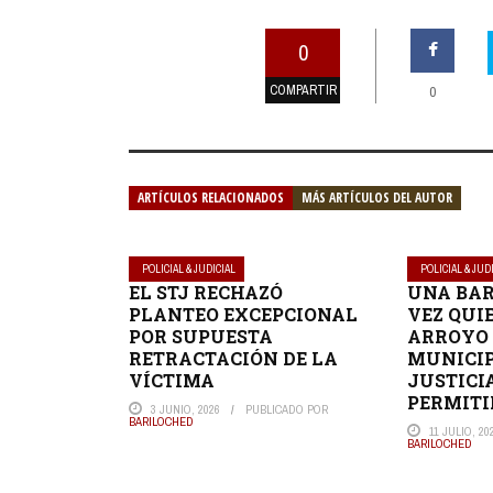
0
COMPARTIR
0
ARTÍCULOS RELACIONADOS
MÁS ARTÍCULOS DEL AUTOR
POLICIAL & JUDICIAL
POLICIAL & JUD
EL STJ RECHAZÓ
UNA BAR
PLANTEO EXCEPCIONAL
VEZ QUI
POR SUPUESTA
ARROYO 
RETRACTACIÓN DE LA
MUNICIP
VÍCTIMA
JUSTICI
PERMITI
3 JUNIO, 2026
PUBLICADO POR
BARILOCHED
11 JULIO, 20
BARILOCHED