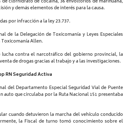
 de clorhidrato de cocaína, 36 envoltorios de marihuana,
cisión y demás elementos de interés para la causa.
as por infracción a la ley 23.737.
nal de la Delegación de Toxicomanía y Leyes Especiales
n Toxicomanía Allen.
lucha contra el narcotráfico del gobierno provincial, la
enta de drogas gracias al trabajo y a las investigaciones.
App RN Seguridad Activa
onal del Departamento Especial Seguridad Vial de Puente
un auto que circulaba por la Ruta Nacional 151 presentaba
cular cuando detuvieron la marcha del vehículo conducido
rmente, la Fiscal de turno tomó conocimiento sobre el