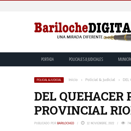
PORTADA
POLICIALES & JUDICIALES
MUNICIP
Inicio
›
Policial & Judicial
›
DEL 
POLICIAL & JUDICIAL
DEL QUEHACER 
PROVINCIAL RI
PUBLICADO POR
BARILOCHED
12 NOVIEMBRE, 2022
74