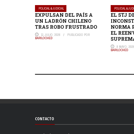
POLICIAL & JUDICIAL
POLICIAL & JUD
EXPULSAN DEL PAÍS A
EL STJ 
UN LADRÓN CHILENO
INCONS
TRAS ROBO FRUSTRADO
NORMA 
EL REEN
11 JULIO, 2026
PUBLICADO POR
SUPREM
BARILOCHED
8 MAYO, 202
BARILOCHED
CONTACTO