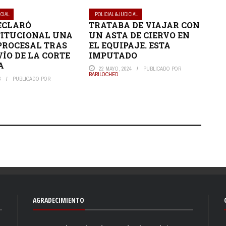
ICIAL
POLICIAL & JUDICIAL
DECLARÓ
TRATABA DE VIAJAR CON
TITUCIONAL UNA
UN ASTA DE CIERVO EN
PROCESAL TRAS
EL EQUIPAJE. ESTA
VÍO DE LA CORTE
IMPUTADO
A
22 MAYO, 2024
PUBLICADO POR
BARILOCHED
6
PUBLICADO POR
AGRADECIMIENTO