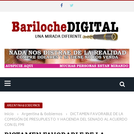
ARGENTINA & GOBIERNOS
Inicio
›
Argentina & Gobiernos
›
DICTAMEN FAVORABLE DE LA
COMISIÓN DE PRESUPUESTO Y HACIENDA DEL SENADO AL ACUERDO
CON EL FMI