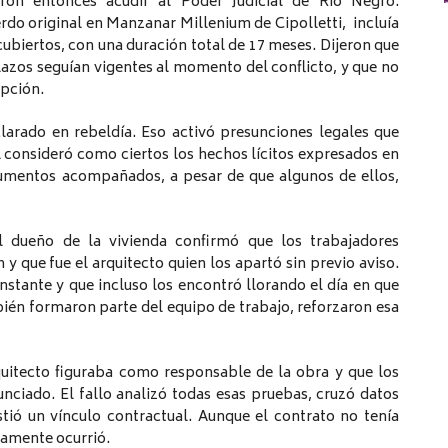
eron entonces acudir al Poder Judicial de Río Negro.
rdo original en Manzanar Millenium de Cipolletti, incluía
ubiertos, con una duración total de 17 meses. Dijeron que
azos seguían vigentes al momento del conflicto, y que no
upción.
larado en rebeldía. Eso activó presunciones legales que
al consideró como ciertos los hechos lícitos expresados en
umentos acompañados, a pesar de que algunos de ellos,
l dueño de la vivienda confirmó que los trabajadores
y que fue el arquitecto quien los apartó sin previo aviso.
stante y que incluso los encontró llorando el día en que
bién formaron parte del equipo de trabajo, reforzaron esa
quitecto figuraba como responsable de la obra y que los
unciado. El fallo analizó todas esas pruebas, cruzó datos
tió un vínculo contractual. Aunque el contrato no tenía
vamente ocurrió.