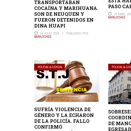
ESTÁ HA
TRANSPORTABAN
PASO CA
COCAÍNA Y MARIHUANA.
SON DE NEUQUEN Y
20 ABRIL, 20
BARILOCHED
FUERON DETENIDOS EN
DINA HUAPI
14 JULIO, 2025
PUBLICADO POR
BARILOCHED
POLICIAL & JUDICIAL
POLICIAL & JUD
SUFRÍA VIOLENCIA DE
SOBRESE
GÉNERO Y LA ECHARON
COORDI
DE LA POLICÍA. FALLO
DE MANO
CONFIRMÓ
EGRESA