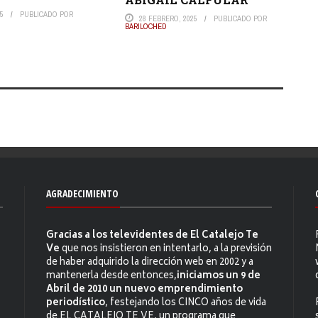
25
PUBLICADO POR
28 FEBRERO, 2025
PUBLICADO POR
BARILOCHED
AGRADECIMIENTO
Gracias a los televidentes de El Catalejo Te
Ve
que nos insistieron en intentarlo, a la previsión
de haber adquirido la dirección web en 2002 y a
mantenerla desde entonces,
iniciamos un 9 de
Abril de 2010 un nuevo emprendimiento
periodístico
, festejando los CINCO años de vida
de EL CATALEJO TE VE, un programa que