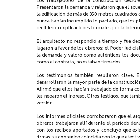
Los trabajadores de la construcción decidi
Presentaron la demanda y relataron que el acue
la edificación de más de 350 metros cuadrados c
nunca habían incumplido lo pactado, que los pl
recibieron explicaciones formales por la interr
El arquitecto no respondió a tiempo y fue dec
jugaron a favor de los obreros: el Poder Judici
la demanda y valoró como auténticos los doc
como el contrato, no estaban firmados.
Los testimonios también resultaron clave. E
desarrollaron la mayor parte de la construcción 
Afirmó que ellos habían trabajado de forma con
les negaron el ingreso. Otros testigos, que tam
versión.
Los informes oficiales corroboraron que el ar
obreros trabajaron allí durante el período den
con los recibos aportados y concluyó que exis
firmas, su contenido coincidía con lo que efecti