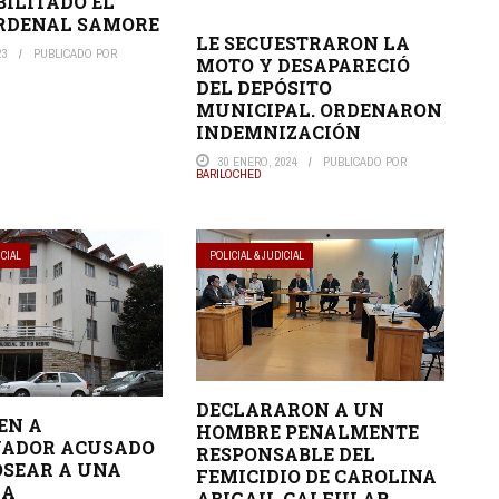
BILITADO EL
RDENAL SAMORE
LE SECUESTRARON LA
23
PUBLICADO POR
MOTO Y DESAPARECIÓ
DEL DEPÓSITO
MUNICIPAL. ORDENARON
INDEMNIZACIÓN
30 ENERO, 2024
PUBLICADO POR
BARILOCHED
ICIAL
POLICIAL & JUDICIAL
DECLARARON A UN
EN A
HOMBRE PENALMENTE
NADOR ACUSADO
RESPONSABLE DEL
SEAR A UNA
FEMICIDIO DE CAROLINA
DA
ABIGAIL CALFULAR