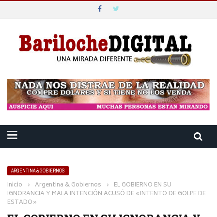
ARGENTINA & GOBIERNOS
Inicio
›
Argentina & Gobiernos
›
EL GOBIERNO EN SU
IGNORANCIA Y MALA INTENCIÓN ACUSÓ DE «INTENTO DE GOLPE DE
ESTADO»