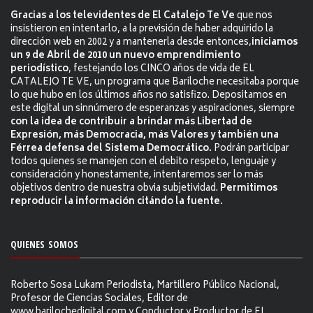
Gracias a los televidentes de El Catalejo Te Ve
que nos
insistieron en intentarlo, a la previsión de haber adquirido la
dirección web en 2002 y a mantenerla desde entonces,
iniciamos
un 9 de Abril de 2010 un nuevo emprendimiento
periodístico
, festejando los CINCO años de vida de EL
CATALEJO TE VE, un programa que Bariloche necesitaba porque
lo que hubo en los últimos años no satisfizo. Depositamos en
este digital un sinnúmero de esperanzas y aspiraciones, siempre
con la idea de contribuir a brindar más Libertad de
Expresión, más Democracia, más Valores y también una
Férrea defensa del Sistema Democrático.
Podrán participar
todos quienes se manejen con el debito respeto, lenguaje y
consideración y honestamente, intentaremos ser lo más
objetivos dentro de nuestra obvia subjetividad.
Permitimos
reproducir la información citándo la fuente.
QUIENES SOMOS
Roberto Sosa Lukam Periodista, Martillero Público Nacional,
Profesor de Ciencias Sociales, Editor de
www.barilochedigital.com y Conductor y Productor de EL