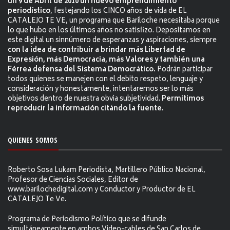
un 9 de Abril de 2010 un nuevo emprendimiento
periodístico
, festejando los CINCO años de vida de EL
CATALEJO TE VE, un programa que Bariloche necesitaba porque
lo que hubo en los últimos años no satisfizo. Depositamos en
este digital un sinnúmero de esperanzas y aspiraciones, siempre
con la idea de contribuir a brindar más Libertad de
Expresión, más Democracia, más Valores y también una
Férrea defensa del Sistema Democrático.
Podrán participar
todos quienes se manejen con el debito respeto, lenguaje y
consideración y honestamente, intentaremos ser lo más
objetivos dentro de nuestra obvia subjetividad.
Permitimos
reproducir la información citándo la fuente.
QUIENES SOMOS
Roberto Sosa Lukam Periodista, Martillero Público Nacional,
Profesor de Ciencias Sociales, Editor de
www.barilochedigital.com y Conductor y Productor de EL
CATALEJO Te Ve.
Programa de Periodismo Político que se difunde
simultáneamente en ambos Video-cables de San Carlos de