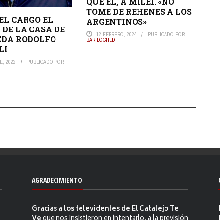
QUE ÉL, A MILEI. «NO
TOME DE REHENES A LOS
EL CARGO EL
ARGENTINOS»
 DE LA CASA DE
12 FEBRERO, 2024
PUBLICADO POR
EDA RODOLFO
BARILOCHED
LI
E, 2022
PUBLICADO POR
AGRADECIMIENTO
Gracias a los televidentes de El Catalejo Te
Ve
que nos insistieron en intentarlo, a la previsión