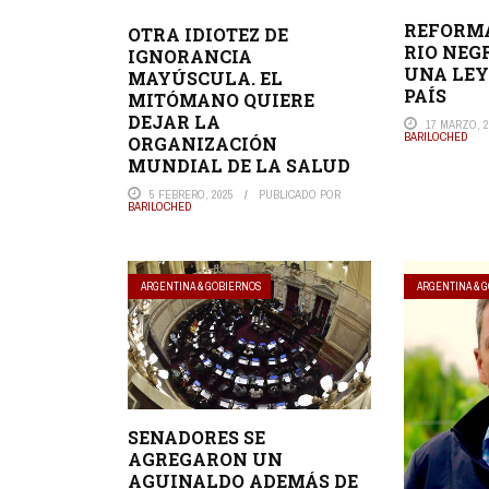
REFORM
OTRA IDIOTEZ DE
RIO NEG
IGNORANCIA
UNA LEY
MAYÚSCULA. EL
PAÍS
MITÓMANO QUIERE
DEJAR LA
17 MARZO, 2
BARILOCHED
ORGANIZACIÓN
MUNDIAL DE LA SALUD
5 FEBRERO, 2025
PUBLICADO POR
BARILOCHED
ARGENTINA & GOBIERNOS
ARGENTINA & 
SENADORES SE
AGREGARON UN
AGUINALDO ADEMÁS DE