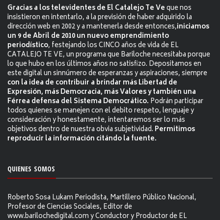
Gracias a los televidentes de El Catalejo Te Ve
que nos
insistieron en intentarlo, a la previsión de haber adquirido la
dirección web en 2002 y a mantenerla desde entonces,
iniciamos
un 9 de Abril de 2010 un nuevo emprendimiento
periodístico
, festejando los CINCO años de vida de EL
CATALEJO TE VE, un programa que Bariloche necesitaba porque
lo que hubo en los últimos años no satisfizo. Depositamos en
este digital un sinnúmero de esperanzas y aspiraciones, siempre
con la idea de contribuir a brindar más Libertad de
Expresión, más Democracia, más Valores y también una
Férrea defensa del Sistema Democrático.
Podrán participar
todos quienes se manejen con el debito respeto, lenguaje y
consideración y honestamente, intentaremos ser lo más
objetivos dentro de nuestra obvia subjetividad.
Permitimos
reproducir la información citándo la fuente.
QUIENES SOMOS
Roberto Sosa Lukam Periodista, Martillero Público Nacional,
Profesor de Ciencias Sociales, Editor de
www.barilochedigital.com y Conductor y Productor de EL