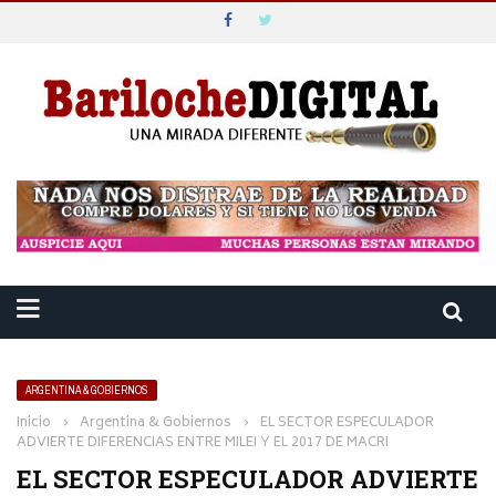
ARGENTINA & GOBIERNOS
Inicio
›
Argentina & Gobiernos
›
EL SECTOR ESPECULADOR
ADVIERTE DIFERENCIAS ENTRE MILEI Y EL 2017 DE MACRI
EL SECTOR ESPECULADOR ADVIERTE