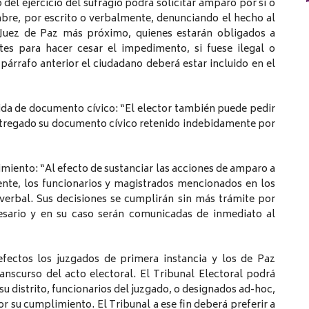
del ejercicio del sufragio podrá solicitar amparo por sí o
bre, por escrito o verbalmente, denunciando el hecho al
o Juez de Paz más próximo, quienes estarán obligados a
s para hacer cesar el impedimento, si fuese ilegal o
l párrafo anterior el ciudadano deberá estar incluido en el
ebida de documento cívico: “El elector también puede pedir
entregado su documento cívico retenido indebidamente por
imiento: “Al efecto de sustanciar las acciones de amparo a
esente, los funcionarios y magistrados mencionados en los
erbal. Sus decisiones se cumplirán sin más trámite por
cesario y en su caso serán comunicadas de inmediato al
ectos los juzgados de primera instancia y los de Paz
anscurso del acto electoral. El Tribunal Electoral podrá
su distrito, funcionarios del juzgado, o designados ad-hoc,
or su cumplimiento. El Tribunal a ese fin deberá preferir a