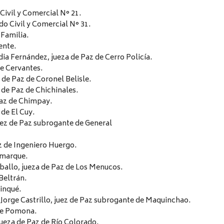
 Civil y Comercial N° 21.
do Civil y Comercial N° 31.
 Familia.
ente.
ia Fernández, jueza de Paz de Cerro Policía.
de Cervantes.
 de Paz de Coronel Belisle.
 de Paz de Chichinales.
Paz de Chimpay.
 de El Cuy.
uez de Paz subrogante de General
z de Ingeniero Huergo.
amarque.
ballo, jueza de Paz de Los Menucos.
Beltrán.
inqué.
orge Castrillo, juez de Paz subrogante de Maquinchao.
de Pomona.
jueza de Paz de Río Colorado.