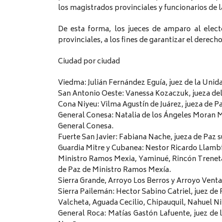
los magistrados provinciales y funcionarios de la
De esta forma, los jueces de amparo al electo
provinciales, a los fines de garantizar el derecho
Ciudad por ciudad
Viedma: Julián Fernández Eguía, juez de la Unid
San Antonio Oeste: Vanessa Kozaczuk, jueza del 
Cona Niyeu: Vilma Agustín de Juárez, jueza de P
General Conesa: Natalia de los Ángeles Moran M
General Conesa.
Fuerte San Javier: Fabiana Nache, jueza de Paz s
Guardia Mitre y Cubanea: Nestor Ricardo Llambf,
Ministro Ramos Mexia, Yaminué, Rincón Treneta 
de Paz de Ministro Ramos Mexía.
Sierra Grande, Arroyo Los Berros y Arroyo Venta
Sierra Pailemán: Hector Sabino Catriel, juez de
Valcheta, Aguada Cecilio, Chipauquil, Nahuel Niy
General Roca: Matías Gastón Lafuente, juez de 