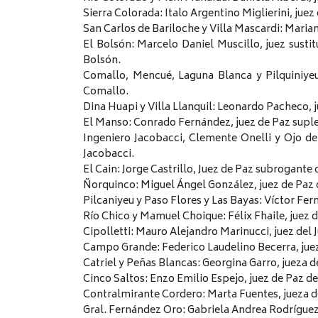
Sierra Colorada: Italo Argentino Miglierini, juez
San Carlos de Bariloche y Villa Mascardi: Marian
El Bolsón: Marcelo Daniel Muscillo, juez sustit
Bolsón.
Comallo, Mencué, Laguna Blanca y Pilquiniyeu
Comallo.
Dina Huapi y Villa Llanquil: Leonardo Pacheco, 
El Manso: Conrado Fernández, juez de Paz supl
Ingeniero Jacobacci, Clemente Onelli y Ojo de
Jacobacci.
El Cain: Jorge Castrillo, Juez de Paz subrogant
Ñorquinco: Miguel Ángel González, juez de Paz
Pilcaniyeu y Paso Flores y Las Bayas: Víctor Fer
Río Chico y Mamuel Choique: Félix Fhaile, juez d
Cipolletti: Mauro Alejandro Marinucci, juez del 
Campo Grande: Federico Laudelino Becerra, jue
Catriel y Peñas Blancas: Georgina Garro, jueza de
Cinco Saltos: Enzo Emilio Espejo, juez de Paz de
Contralmirante Cordero: Marta Fuentes, jueza 
Gral. Fernández Oro: Gabriela Andrea Rodríguez