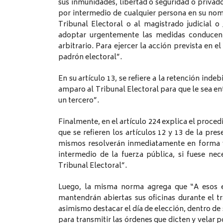
sus inmunidades, libertad o seguridad o privado 
por intermedio de cualquier persona en su nom
Tribunal Electoral o al magistrado judicial 
adoptar urgentemente las medidas conducente
arbitrario. Para ejercer la acción prevista en e
padrón electoral”.
En su artículo 13, se refiere a la retención ind
amparo al Tribunal Electoral para que le sea 
un tercero”.
Finalmente, en el artículo 224 explica el proced
que se refieren los artículos 12 y 13 de la pr
mismos resolverán inmediatamente en forma v
intermedio de la fuerza pública, si fuese ne
Tribunal Electoral”.
Luego, la misma norma agrega que “A esos ef
mantendrán abiertas sus oficinas durante el tr
asimismo destacar el día de elección, dentro de 
para transmitir las órdenes que dicten y velar p