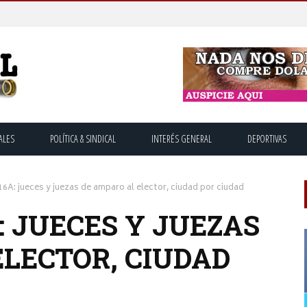
ALES
POLÍTICA & SINDICAL
INTERÉS GENERAL
DEPORTIVAS
16A: jueces y juezas de amparo al elector, ciudad por ciudad
: JUECES Y JUEZAS
ELECTOR, CIUDAD