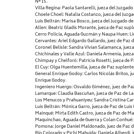
N° 15.
Villa Regina: Paola Santarelli, jueza del Juzgado
Choele Choel: Natalia Costanzo, jueza del Juzga
Luis Beltrán: Marisa Bosco, jueza del Juzgado de
Allen: Beatriz Gladis Morante, jueza de Paz supl
Cerro Policía, Aguada Guzmán y Naupa Huen: Lid
Cervantes: Ariel Edgardo Gallardo, juez de Paz 
Coronel Belisle: Sandra Vivian Salamanca, jueza
Chichinales y Valle Azul: Daniela Armenia, jueza
Chimpay y Chelforó: Patricia Rosetti, jueza de 
El Cuy: Olga Huentemilla, jueza de Paz suplente
General Enrique Godoy: Carlos Nicolás Britos, j
Enrique Godoy.
Ingeniero Huergo: Osvaldo Giménez, juez de Pa
Lamarque: Claudia Bascuñan, jueza de Paz de L
Los Menucos y Prahuaniyeu: Sandra Cristina Car
Luis Beltrán: Mónica Garro, jueza de Paz de Luis 
Mainqué: Mirta Edith Castro, jueza de Paz de Ma
Maquinchao, Aguada de Guerra y Colan Conhué: J
Pomona: Jorge Daniel Maldonado, juez de Paz 
Río Colorado y Pichi Mahuida: Daniela Alberdi, 