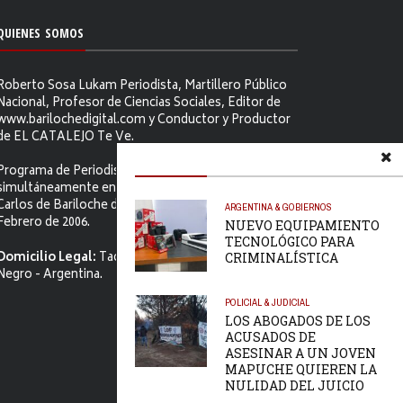
QUIENES SOMOS
Roberto Sosa Lukam Periodista, Martillero Público
Nacional, Profesor de Ciencias Sociales, Editor de
www.barilochedigital.com y Conductor y Productor
de EL CATALEJO Te Ve.
Programa de Periodismo Político que se difunde
simultáneamente en ambos Video-cables de San
Carlos de Bariloche desde el primer jueves de
ARGENTINA & GOBIERNOS
Febrero de 2006.
NUEVO EQUIPAMIENTO
TECNOLÓGICO PARA
Domicilio Legal:
Tacuarí 52. S.C. de Bariloche, Río
CRIMINALÍSTICA
Negro - Argentina.
POLICIAL & JUDICIAL
LOS ABOGADOS DE LOS
ACUSADOS DE
ASESINAR A UN JOVEN
MAPUCHE QUIEREN LA
NULIDAD DEL JUICIO