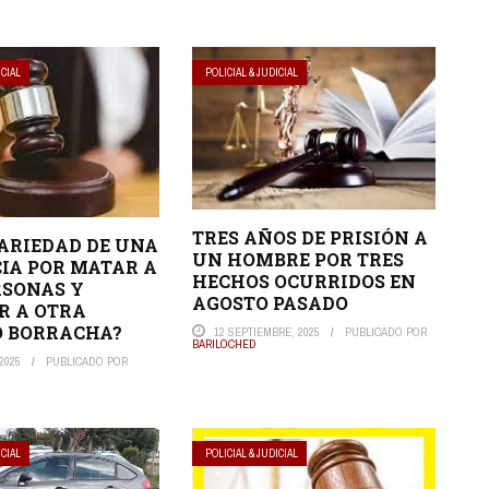
ICIAL
POLICIAL & JUDICIAL
TRES AÑOS DE PRISIÓN A
ARIEDAD DE UNA
UN HOMBRE POR TRES
IA POR MATAR A
HECHOS OCURRIDOS EN
RSONAS Y
AGOSTO PASADO
R A OTRA
O BORRACHA?
12 SEPTIEMBRE, 2025
PUBLICADO POR
BARILOCHED
2025
PUBLICADO POR
ICIAL
POLICIAL & JUDICIAL