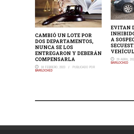
EVITAN 
INHIBID
CAMBIÓ UN LOTE POR
A SOSPE
DOS DEPARTAMENTOS,
SECUES
NUNCA SE LOS
VEHÍCU
ENTREGARON Y DEBERÁN
COMPENSARLA
29 ABRIL, 20
BARILOCHED
18 FEBRERO, 2023
PUBLICADO POR
BARILOCHED