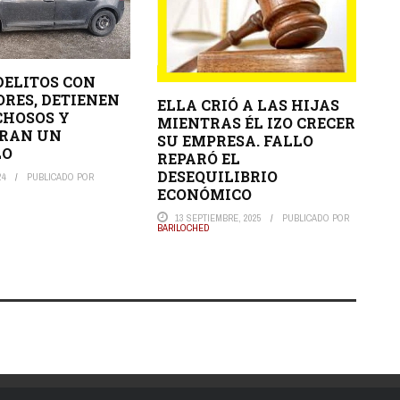
DELITOS CON
ORES, DETIENEN
ELLA CRIÓ A LAS HIJAS
CHOSOS Y
MIENTRAS ÉL IZO CRECER
TRAN UN
SU EMPRESA. FALLO
LO
REPARÓ EL
DESEQUILIBRIO
24
PUBLICADO POR
ECONÓMICO
13 SEPTIEMBRE, 2025
PUBLICADO POR
BARILOCHED