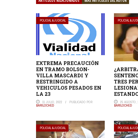
ARTÍCULOS RELACIONADOS
MÁS ARTÍCULOS DEL AUTOR
POLICIAL & JUDICIAL
POLICIAL & JUD
EXTREMA PRECAUCIÓN
¿ARBITR
EN TRAMO BOLSON-
SENTENC
VILLA MASCARDI Y
TRES PE
RESTRINGIDO A
LESIONA
VEHICULOS PESADOS EN
ESTAND
LA 23
25 AGOSTO, 
11 JULIO, 2022
PUBLICADO POR
BARILOCHED
BARILOCHED
POLICIAL & JUDICIAL
POLICIAL & JUD