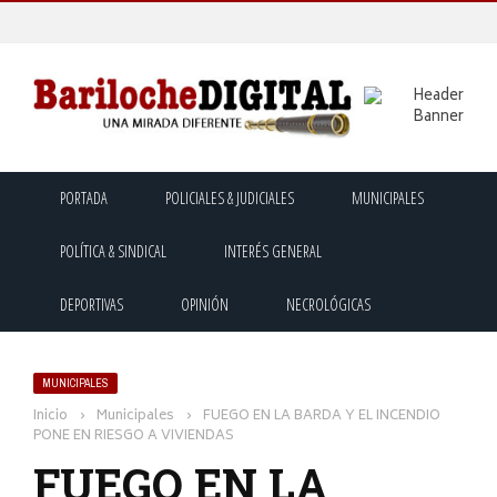
PORTADA
POLICIALES & JUDICIALES
MUNICIPALES
POLÍTICA & SINDICAL
INTERÉS GENERAL
DEPORTIVAS
OPINIÓN
NECROLÓGICAS
MUNICIPALES
Inicio
›
Municipales
›
FUEGO EN LA BARDA Y EL INCENDIO
PONE EN RIESGO A VIVIENDAS
FUEGO EN LA