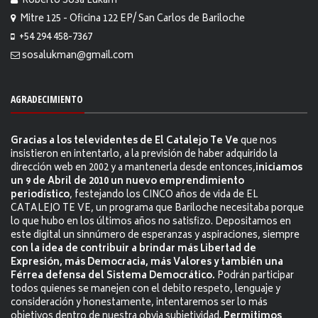
Roberto Sosa Lukam
Mitre 125 - Oficina 122 EP/ San Carlos de Bariloche
+54 294 458-7367
sosalukman@gmail.com
AGRADECIMIENTO
Gracias a los televidentes de El Catalejo Te Ve
que nos
insistieron en intentarlo, a la previsión de haber adquirido la
dirección web en 2002 y a mantenerla desde entonces,
iniciamos
un 9 de Abril de 2010 un nuevo emprendimiento
periodístico
, festejando los CINCO años de vida de EL
CATALEJO TE VE, un programa que Bariloche necesitaba porque
lo que hubo en los últimos años no satisfizo. Depositamos en
este digital un sinnúmero de esperanzas y aspiraciones, siempre
con la idea de contribuir a brindar más Libertad de
Expresión, más Democracia, más Valores y también una
Férrea defensa del Sistema Democrático.
Podrán participar
todos quienes se manejen con el debito respeto, lenguaje y
consideración y honestamente, intentaremos ser lo más
objetivos dentro de nuestra obvia subjetividad.
Permitimos