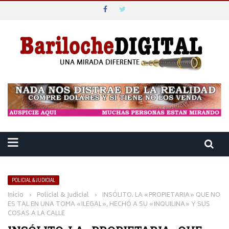
POLICIAL & JUDICIAL
Inicio
›
Policial & Judicial
›
INSÓLITO. LA «PROPIETARIA» QUE NO
ES TAL EN UNA TOMA «ILEGAL», HECHÓ A SU «INQUILINA» Y SUS
COSAS A LA CALLE