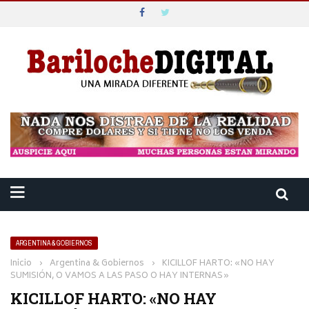
ARGENTINA & GOBIERNOS
Inicio
›
Argentina & Gobiernos
›
KICILLOF HARTO: «NO HAY
SUMISIÓN, O VAMOS A LAS PASO O HAY INTERNAS»
KICILLOF HARTO: «NO HAY