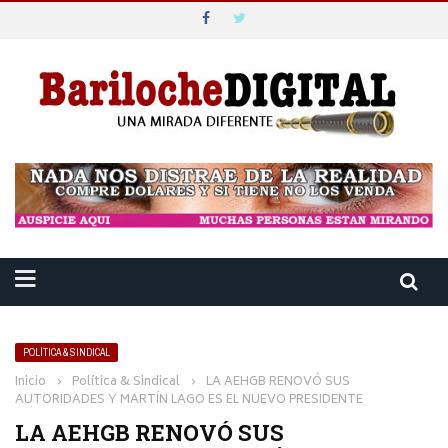
POLÍTICA & SINDICAL
Inicio
›
Política & Sindical
›
LA AEHGB RENOVÓ SUS
AUTORIDADES Y MARTÍN LAGO ES EL NUEVO PRESIDENTE
LA AEHGB RENOVÓ SUS