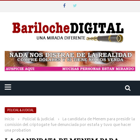
POLICIAL & JUDICIAL
Inicio
›
Policial & Judicial
›
La candidata de Menem para presidir la
comisión del criptogate fue denunciada por estafa y tuvo que hacer
una probation