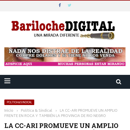
POLÍTICA & SINDICAL
Inicio
›
Política & Sindical
›
LA CC-ARI PROMUEVE UN AMPLIO
FRENTE EN ROCA Y TAMBIÉN LA PROVINCIA DE RIO NEGRO
LA CC-ARI PROMUEVE UN AMPLIO