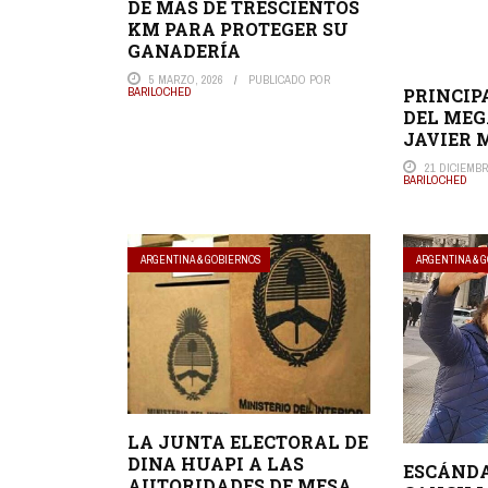
DE MÁS DE TRESCIENTOS
KM PARA PROTEGER SU
GANADERÍA
5 MARZO, 2026
PUBLICADO POR
PRINCIP
BARILOCHED
DEL MEG
JAVIER 
21 DICIEMBR
BARILOCHED
ARGENTINA & GOBIERNOS
ARGENTINA & 
LA JUNTA ELECTORAL DE
DINA HUAPI A LAS
ESCÁND
AUTORIDADES DE MESA