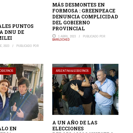
MÁS DESMONTES EN
FORMOSA : GREENPEACE
DENUNCIA COMPLICIDAD
DEL GOBIERNO
ALES PUNTOS
PROVINCIAL
A DNU DE
1 ABRIL, 2023
PUBLICADO POR
MILEI
BARILOCHED
E, 2023
PUBLICADO POR
GOBIERNOS
ARGENTINA & GOBIERNOS
A UN AÑO DE LAS
ALO EN
ELECCIONES