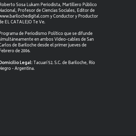
Roberto Sosa Lukam Periodista, Martillero Público
Nacional, Profesor de Ciencias Sociales, Editor de
www.barilochedigital.com y Conductor y Productor
de EL CATALEJO Te Ve.
Programa de Periodismo Político que se difunde
simultáneamente en ambos Video-cables de San
Carlos de Bariloche desde el primer jueves de
Febrero de 2006.
Domicilio Legal:
Tacuarí 52. S.C. de Bariloche, Río
Negro - Argentina.