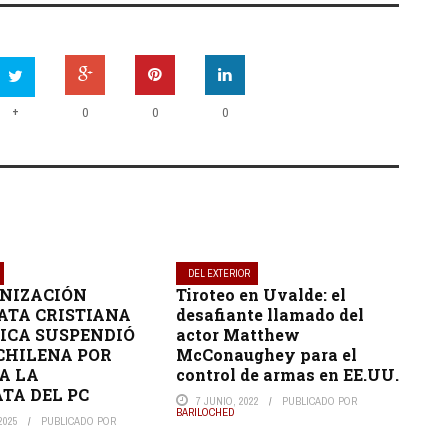
+
0
0
0
DEL EXTERIOR
NIZACIÓN
Tiroteo en Uvalde: el
TA CRISTIANA
desafiante llamado del
ICA SUSPENDIÓ
actor Matthew
 CHILENA POR
McConaughey para el
A LA
control de armas en EE.UU.
TA DEL PC
7 JUNIO, 2022
PUBLICADO POR
BARILOCHED
2025
PUBLICADO POR