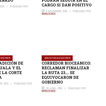
INADO
PODRÁN SEGUIR EN EL
CARGO SI DAN POSITIVO
2025
PUBLICADO POR
8 NOVIEMBRE, 2025
PUBLICADO POR
BARILOCHED
GOBIERNOS
ARGENTINA & GOBIERNOS
ADICIÓN DE
CORREDOR BIOCEÁNICO:
UALA Y EL
RECLAMAN FINALIZAR
E LA CORTE
LA RUTA 23…. SE
A
EQUIVOCARON DE
GOBIERNO
E, 2023
PUBLICADO POR
26 JUNIO, 2026
PUBLICADO POR
BARILOCHED