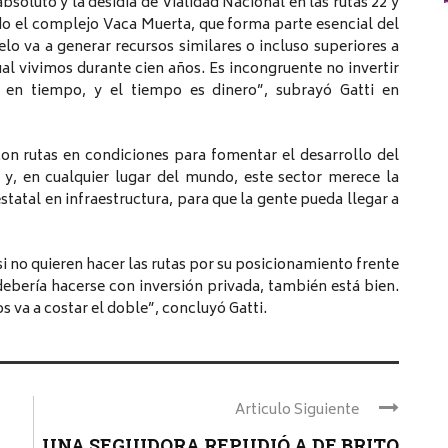
oluto y la desidia de Vialidad Nacional en las rutas 22 y
odo el complejo Vaca Muerta, que forma parte esencial del
o va a generar recursos similares o incluso superiores a
al vivimos durante cien años. Es incongruente no invertir
ir en tiempo, y el tiempo es dinero”, subrayó Gatti en
on rutas en condiciones para fomentar el desarrollo del
a y, en cualquier lugar del mundo, este sector merece la
tatal en infraestructura, para que la gente pueda llegar a
si no quieren hacer las rutas por su posicionamiento frente
 debería hacerse con inversión privada, también está bien.
s va a costar el doble”, concluyó Gatti.
Articulo Siguiente
UNA SEGUIDORA REPUDIÓ A DE BRITO