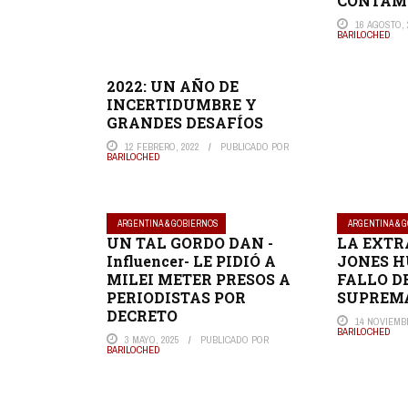
CONTAM
16 AGOSTO, 
BARILOCHED
2022: UN AÑO DE
INCERTIDUMBRE Y
GRANDES DESAFÍOS
12 FEBRERO, 2022
PUBLICADO POR
BARILOCHED
ARGENTINA & GOBIERNOS
ARGENTINA & 
UN TAL GORDO DAN -
LA EXTR
Influencer- LE PIDIÓ A
JONES H
MILEI METER PRESOS A
FALLO D
PERIODISTAS POR
SUPREM
DECRETO
14 NOVIEMBR
BARILOCHED
3 MAYO, 2025
PUBLICADO POR
BARILOCHED