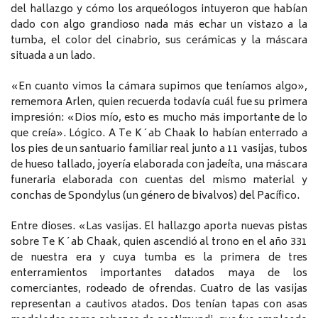
del hallazgo y cómo los arqueólogos intuyeron que habían
dado con algo grandioso nada más echar un vistazo a la
tumba, el color del cinabrio, sus cerámicas y la máscara
situada a un lado.
«En cuanto vimos la cámara supimos que teníamos algo»,
rememora Arlen, quien recuerda todavía cuál fue su primera
impresión: «Dios mío, esto es mucho más importante de lo
que creía». Lógico. A Te K´ab Chaak lo habían enterrado a
los pies de un santuario familiar real junto a 11 vasijas, tubos
de hueso tallado, joyería elaborada con jadeíta, una máscara
funeraria elaborada con cuentas del mismo material y
conchas de Spondylus (un género de bivalvos) del Pacífico.
Entre dioses. «Las vasijas. El hallazgo aporta nuevas pistas
sobre Te K´ab Chaak, quien ascendió al trono en el año 331
de nuestra era y cuya tumba es la primera de tres
enterramientos importantes datados maya de los
comerciantes, rodeado de ofrendas. Cuatro de las vasijas
representan a cautivos atados. Dos tenían tapas con asas