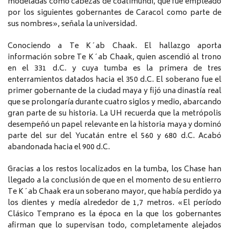
modeladas como cabezas de coatimundi, que fue empleado
por los siguientes gobernantes de Caracol como parte de
sus nombres», señala la universidad.
Conociendo a Te K´ab Chaak. El hallazgo aporta
información sobre Te K´ab Chaak, quien ascendió al trono
en el 331 d.C. y cuya tumba es la primera de tres
enterramientos datados hacia el 350 d.C. El soberano fue el
primer gobernante de la ciudad maya y fijó una dinastía real
que se prolongaría durante cuatro siglos y medio, abarcando
gran parte de su historia. La UH recuerda que la metrópolis
desempeñó un papel relevante en la historia maya y dominó
parte del sur del Yucatán entre el 560 y 680 d.C. Acabó
abandonada hacia el 900 d.C.
Gracias a los restos localizados en la tumba, los Chase han
llegado a la conclusión de que en el momento de su entierro
Te K´ab Chaak era un soberano mayor, que había perdido ya
los dientes y medía alrededor de 1,7 metros. «El período
Clásico Temprano es la época en la que los gobernantes
afirman que lo supervisan todo, completamente alejados