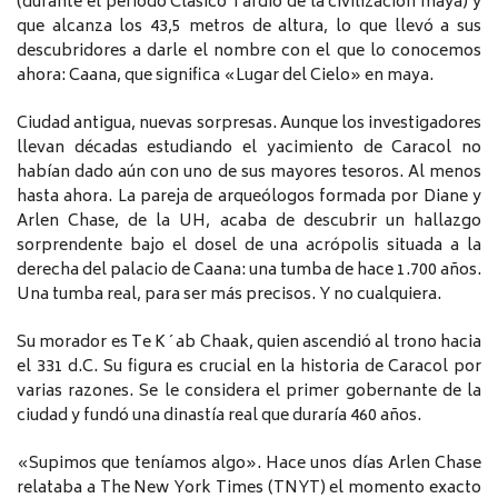
(durante el período Clásico Tardío de la civilización maya) y
que alcanza los 43,5 metros de altura, lo que llevó a sus
descubridores a darle el nombre con el que lo conocemos
ahora: Caana, que significa «Lugar del Cielo» en maya.
Ciudad antigua, nuevas sorpresas. Aunque los investigadores
llevan décadas estudiando el yacimiento de Caracol no
habían dado aún con uno de sus mayores tesoros. Al menos
hasta ahora. La pareja de arqueólogos formada por Diane y
Arlen Chase, de la UH, acaba de descubrir un hallazgo
sorprendente bajo el dosel de una acrópolis situada a la
derecha del palacio de Caana: una tumba de hace 1.700 años.
Una tumba real, para ser más precisos. Y no cualquiera.
Su morador es Te K´ab Chaak, quien ascendió al trono hacia
el 331 d.C. Su figura es crucial en la historia de Caracol por
varias razones. Se le considera el primer gobernante de la
ciudad y fundó una dinastía real que duraría 460 años.
«Supimos que teníamos algo». Hace unos días Arlen Chase
relataba a The New York Times (TNYT) el momento exacto