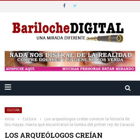
CULTURA
Inicio
›
Cultura
›
Los arqueólogos creían conocer la historia de
los mayas. Hasta que encontraron la tumba del primer rey de Caracol
LOS ARQUEÓLOGOS CREÍAN