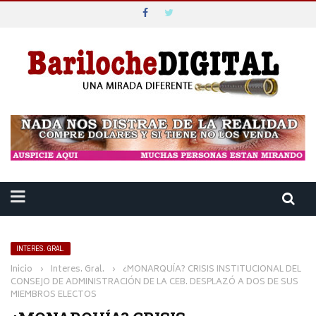
INTERES. GRAL.
Inicio
›
Interes. Gral.
›
¿MONARQUÍA? CRISIS INSTITUCIONAL DEL
CONSEJO DE ADMINISTRACIÓN DE LA CEB. DESPLAZÓ A DOS DE SUS
MIEMBROS ELECTOS