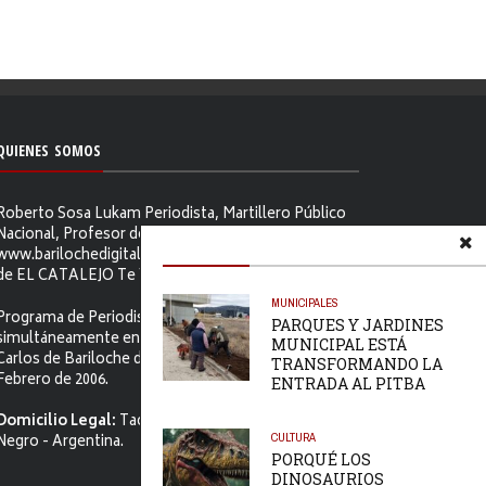
QUIENES SOMOS
Roberto Sosa Lukam Periodista, Martillero Público
Nacional, Profesor de Ciencias Sociales, Editor de
www.barilochedigital.com y Conductor y Productor
de EL CATALEJO Te Ve.
MUNICIPALES
Programa de Periodismo Político que se difunde
PARQUES Y JARDINES
simultáneamente en ambos Video-cables de San
MUNICIPAL ESTÁ
Carlos de Bariloche desde el primer jueves de
TRANSFORMANDO LA
Febrero de 2006.
ENTRADA AL PITBA
Domicilio Legal:
Tacuarí 52. S.C. de Bariloche, Río
CULTURA
Negro - Argentina.
PORQUÉ LOS
DINOSAURIOS