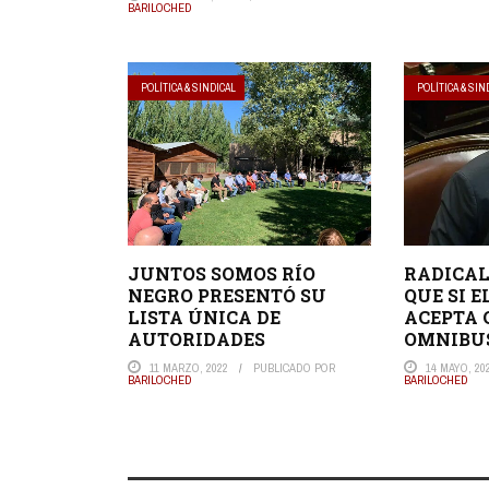
BARILOCHED
POLÍTICA & SINDICAL
POLÍTICA & SIN
JUNTOS SOMOS RÍO
RADICAL
NEGRO PRESENTÓ SU
QUE SI 
LISTA ÚNICA DE
ACEPTA 
AUTORIDADES
OMNIBUS
11 MARZO, 2022
PUBLICADO POR
14 MAYO, 20
BARILOCHED
BARILOCHED