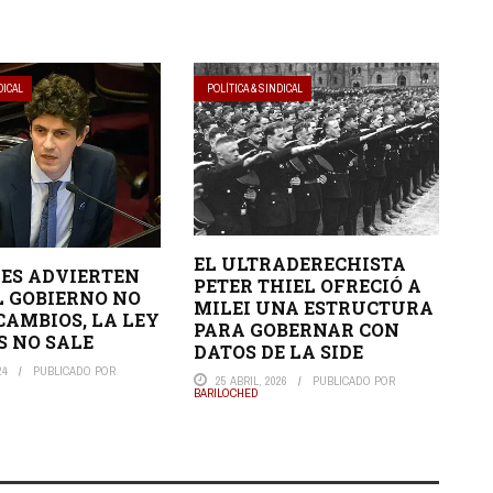
DICAL
POLÍTICA & SINDICAL
EL ULTRADERECHISTA
ES ADVIERTEN
PETER THIEL OFRECIÓ A
EL GOBIERNO NO
MILEI UNA ESTRUCTURA
CAMBIOS, LA LEY
PARA GOBERNAR CON
 NO SALE
DATOS DE LA SIDE
24
PUBLICADO POR
25 ABRIL, 2026
PUBLICADO POR
BARILOCHED