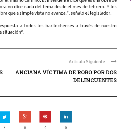
or el mismo camino. El intendente dice que es una obra de
dora no dice nada del tema desde el mes de febrero. Y los
bra que a simple vista no avanza.”, señaló el legislador.
espuesta a todos los barilochenses a través de nuestro
a situación”.
Articulo Siguiente
S
ANCIANA VÍCTIMA DE ROBO POR DOS
DELINCUENTES
+
0
0
0