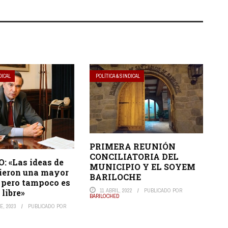
DICAL
POLÍTICA & SINDICAL
PRIMERA REUNIÓN
CONCILIATORIA DEL
: «Las ideas de
MUNICIPIO Y EL SOYEM
vieron una mayor
BARILOCHE
 pero tampoco es
11 ABRIL, 2022
PUBLICADO POR
 libre»
BARILOCHED
E, 2023
PUBLICADO POR