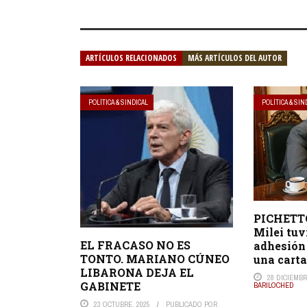
ARTÍCULOS RELACIONADOS
MÁS ARTÍCULOS DEL AUTOR
POLÍTICA & SINDICAL
POLÍTICA & SIN
PICHETTO
Milei tu
EL FRACASO NO ES
adhesión
TONTO. MARIANO CÚNEO
una carta
LIBARONA DEJA EL
28 DICIEMBR
GABINETE
BARILOCHED
23 OCTUBRE, 2025
PUBLICADO POR