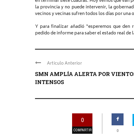
en terminar siete cuadras. Hoy vemos que van p
la provincia y no puede intervenir, la goberna
vecinos y vecinas sufren todos los días por una o
Y para finalizar añadió “esperemos que den r
pedido de informe para saber el estado real de l
Articulo Anterior
SMN AMPLÍA ALERTA POR VIENTO
INTENSOS
0
COMPARTIR
0