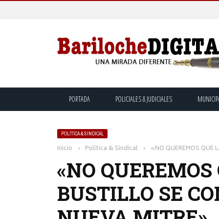
PORTADA
POLICIALES & JUDICIALES
MUNICIP
POLÍTICA & SINDICAL
Inicio
›
Política & Sindical
›
«NO QUEREMOS QUE LA
«NO QUEREMOS 
BUSTILLO SE C
NUEVA MITRE»