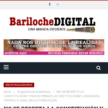
ARGENTINA & GOBIERNOS
Inicio
›
Argentina & Gobiernos
›
NO SE RESPETA LA
CONSTITUCIÓN Y MUCHO MENOS LAS INSTITUCIONES. ENVIARON
TROPAS A CHILE SIN AUTORIZACIÓN