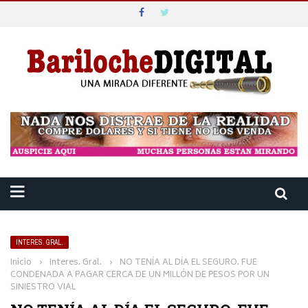
INTERES. GRAL.
Inicio
›
Interes. Gral.
›
NO TENÍA AL DÍA EL SEGURO. FUE
CONDENADA A PAGAR CERCA DE UN MILLÓN DE PESOS POR UN
SINIESTRO VIAL