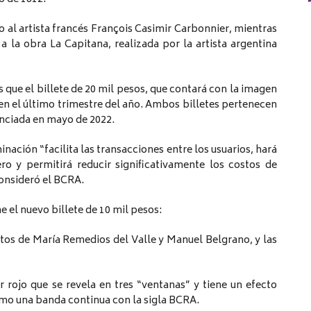
o al artista francés François Casimir Carbonnier, mientras
a la obra La Capitana, realizada por la artista argentina
 que el billete de 20 mil pesos, que contará con la imagen
 en el último trimestre del año. Ambos billetes pertenecen
unciada en mayo de 2022.
ación “facilita las transacciones entre los usuarios, hará
ero y permitirá reducir significativamente los costos de
consideró el BCRA.
 el nuevo billete de 10 mil pesos:
ratos de María Remedios del Valle y Manuel Belgrano, y las
r rojo que se revela en tres “ventanas” y tiene un efecto
como una banda continua con la sigla BCRA.