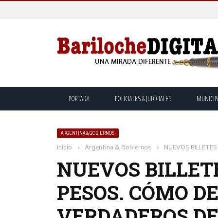
PORTADA
POLICIALES & JUDICIALES
MUNICIP
ARGENTINA & GOBIERNOS
Inicio
›
Argentina & Gobiernos
›
NUEVOS BILLETES
NUEVOS BILLETE
PESOS. CÓMO D
VERDADEROS DE