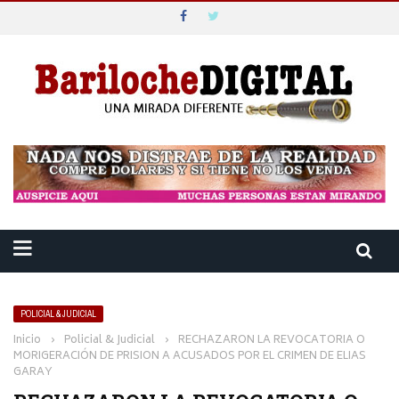
POLICIAL & JUDICIAL
Inicio
›
Policial & Judicial
›
RECHAZARON LA REVOCATORIA O
MORIGERACIÓN DE PRISION A ACUSADOS POR EL CRIMEN DE ELIAS
GARAY