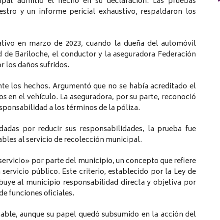
pal admitió el hecho en su declaración. Las pruebas
iestro y un informe pericial exhaustivo, respaldaron los
rativo en marzo de 2023, cuando la dueña del automóvil
 de Bariloche, el conductor y la aseguradora Federación
r los daños sufridos.
nte los hechos. Argumentó que no se había acreditado el
s en el vehículo. La aseguradora, por su parte, reconoció
esponsabilidad a los términos de la póliza.
dadas por reducir sus responsabilidades, la prueba fue
bles al servicio de recolección municipal.
 servicio» por parte del municipio, un concepto que refiere
servicio público. Este criterio, establecido por la Ley de
buye al municipio responsabilidad directa y objetiva por
de funciones oficiales.
able, aunque su papel quedó subsumido en la acción del