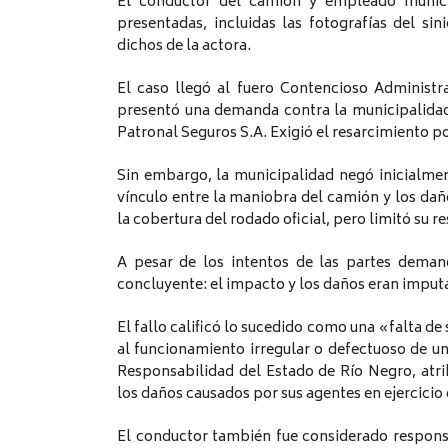
El conductor del camión y empleado munici
presentadas, incluidas las fotografías del sin
dichos de la actora.
El caso llegó al fuero Contencioso Administ
presentó una demanda contra la municipalidad
Patronal Seguros S.A. Exigió el resarcimiento po
Sin embargo, la municipalidad negó inicialme
vínculo entre la maniobra del camión y los daño
la cobertura del rodado oficial, pero limitó su r
A pesar de los intentos de las partes deman
concluyente: el impacto y los daños eran imputa
El fallo calificó lo sucedido como una «falta de
al funcionamiento irregular o defectuoso de un 
Responsabilidad del Estado de Río Negro, atri
los daños causados por sus agentes en ejercicio 
El conductor también fue considerado respons