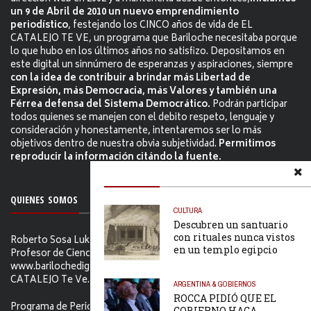
un 9 de Abril de 2010 un nuevo emprendimiento
periodístico
, festejando los CINCO años de vida de EL
CATALEJO TE VE, un programa que Bariloche necesitaba porque
lo que hubo en los últimos años no satisfizo. Depositamos en
este digital un sinnúmero de esperanzas y aspiraciones, siempre
con la idea de contribuir a brindar más Libertad de
Expresión, más Democracia, más Valores y también una
Férrea defensa del Sistema Democrático.
Podrán participar
todos quienes se manejen con el debito respeto, lenguaje y
consideración y honestamente, intentaremos ser lo más
objetivos dentro de nuestra obvia subjetividad.
Permitimos
reproducir la información citándo la fuente.
QUIENES SOMOS
CULTURA
Descubren un santuario
con rituales nunca vistos
Roberto Sosa Lukam Periodista, Martillero Público Nacional,
en un templo egipcio
Profesor de Ciencias Sociales, Editor de
www.barilochedigital.com y Conductor y Productor de EL
CATALEJO Te Ve.
ARGENTINA & GOBIERNOS
ROCCA PIDIÓ QUE EL
Programa de Periodismo Político que se difunde
GOBIERNO HAGA