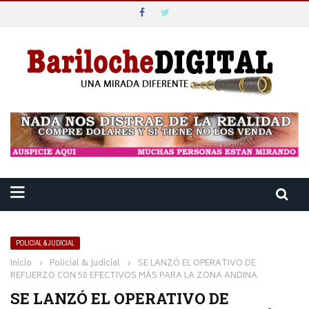
POLICIAL & JUDICIAL
Inicio
›
Policial & Judicial
›
SE LANZÓ EL OPERATIVO DE
REFUERZO CON 50 EFECTIVOS MÁS PARA LA ZONA ANDINA
SE LANZÓ EL OPERATIVO DE