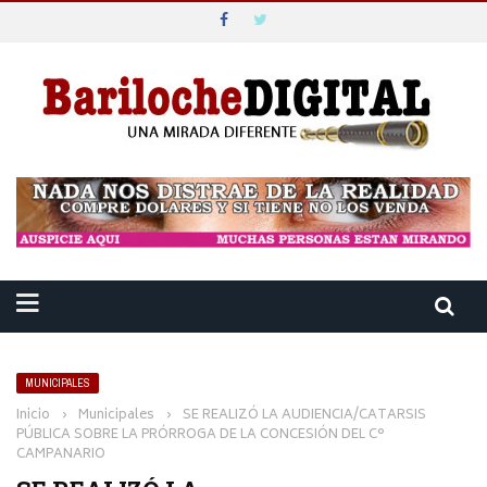
MUNICIPALES
Inicio
›
Municipales
›
SE REALIZÓ LA AUDIENCIA/CATARSIS
PÚBLICA SOBRE LA PRÓRROGA DE LA CONCESIÓN DEL C°
CAMPANARIO