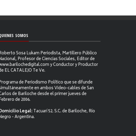
QUIENES SOMOS
Roberto Sosa Lukam Periodista, Martillero Público
Nacional, Profesor de Ciencias Sociales, Editor de
www.barilochedigital.com y Conductor y Productor
de EL CATALEJO Te Ve.
Programa de Periodismo Político que se difunde
simultáneamente en ambos Video-cables de San
Carlos de Bariloche desde el primer jueves de
Febrero de 2006.
Domicilio Legal:
Tacuarí 52. S.C. de Bariloche, Río
Negro - Argentina.