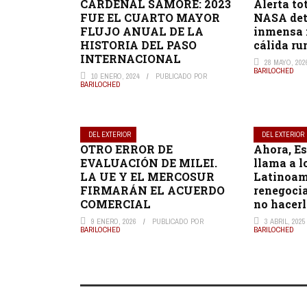
CARDENAL SAMORÉ: 2023
Alerta tot
FUE EL CUARTO MAYOR
NASA det
FLUJO ANUAL DE LA
inmensa 
HISTORIA DEL PASO
cálida r
INTERNACIONAL
28 MAYO, 202
BARILOCHED
10 ENERO, 2024
PUBLICADO POR
BARILOCHED
DEL EXTERIOR
DEL EXTERIOR
OTRO ERROR DE
Ahora, E
EVALUACIÓN DE MILEI.
llama a l
LA UE Y EL MERCOSUR
Latinoam
FIRMARÁN EL ACUERDO
renegocia
COMERCIAL
no hacer
9 ENERO, 2026
PUBLICADO POR
3 ABRIL, 2025
BARILOCHED
BARILOCHED