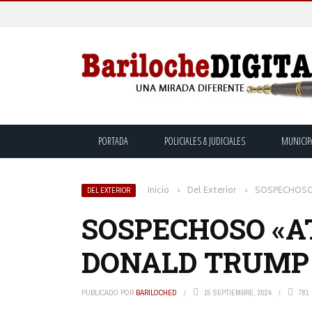
PORTADA
POLICIALES & JUDICIALES
MUNICIP
Inicio
›
Del Exterior
›
SOSPECHOSO
DEL EXTERIOR
SOSPECHOSO «A
DONALD TRUMP 
PUBLICADO POR
BARILOCHED
15 SEPTIEMBRE, 2024
781