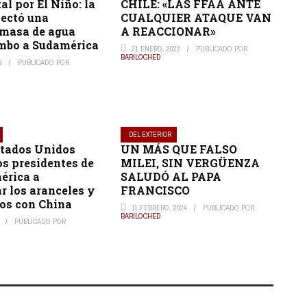
al por El Niño: la
CHILE: «LAS FFAA ANTE
ectó una
CUALQUIER ATAQUE VAN
masa de agua
A REACCIONAR»
umbo a Sudamérica
21 ENERO, 2022
PUBLICADO POR
BARILOCHED
6
PUBLICADO POR
DEL EXTERIOR
stados Unidos
UN MÁS QUE FALSO
os presidentes de
MILEI, SIN VERGÜENZA
érica a
SALUDÓ AL PAPA
r los aranceles y
FRANCISCO
los con China
11 FEBRERO, 2024
PUBLICADO POR
BARILOCHED
PUBLICADO POR