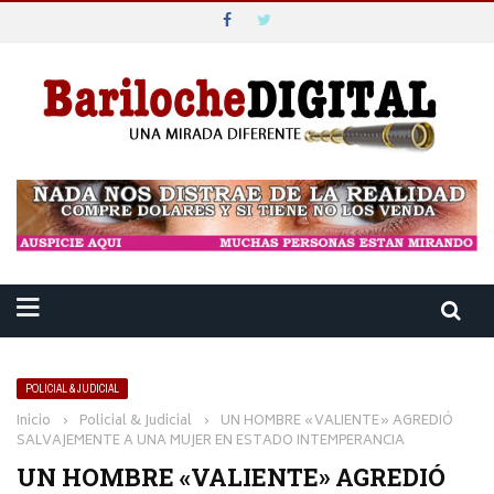
POLICIAL & JUDICIAL
Inicio
›
Policial & Judicial
›
UN HOMBRE «VALIENTE» AGREDIÓ
SALVAJEMENTE A UNA MUJER EN ESTADO INTEMPERANCIA
UN HOMBRE «VALIENTE» AGREDIÓ