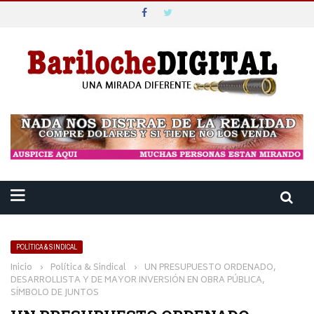
POLÍTICA & SINDICAL
Inicio
›
Política & Sindical
›
UN PRESUPUESTO ORDENADO,
DESARROLLISTA Y DE MAYOR INVERSIÓN EN OBRA PÚBLICA,
SÍMBOLO DE JUNTOS