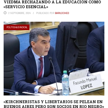
VIEDMA RECHAZANDO A LA EDUCACIÓN COMO
«SERVICIO ESENCIAL»
2 SEPTIEMBRE, 2024
PUBLICADO POR
BARILOCHED
POLÍTICA & SINDICAL
«KIRCHNERISTAS Y LIBERTARIOS SE PELEAN EN
BUENOS AIRES PERO SON SOCIOS EN RIO NEGRO»